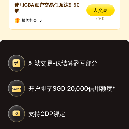
使用CBA账户交易任意达到50
去交易
笔
(
0
/
1
)
抽奖机会+3
对敲交易-仅结算盈亏部分
开户即享SGD 20,000信用额度*
支持CDP绑定